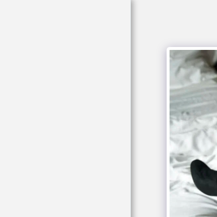
glamour italia
magazine
HOME
MAGAZINE
GALLERY
THE WALL
GLAM CAFFÈ
CONTATTACI