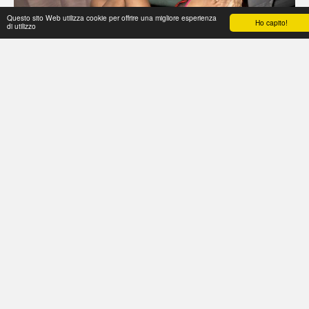
Questo sito Web utilizza cookie per offrire una migliore esperienza
Ho capito!
di utilizzo
Home
Magazine
Gallery
THE WALL
Glam Caffè
Contattaci
Eventi
Staff
Copyright © 2026 Tutti i diritti riservati -
glamour italia magazine
Privacy
Powered By
SITE123
-
Creare un sito gratis